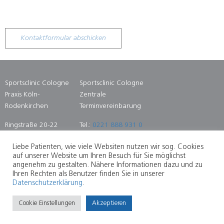
leave
this
field
empty.
Sportsclinic Cologne
Sportsclinic Cologne
Praxis Köln-
Zentrale
Rodenkirchen
Terminvereinbarung
Ringstraße 20-22
Tel.:
0221 888 931 0
50996 Köln
Fax: 0221 888 931
Liebe Patienten, wie viele Websiten nutzen wir sog. Cookies
14
auf unserer Website um Ihren Besuch für Sie möglichst
angenehm zu gestalten. Nähere Informationen dazu und zu
Ihren Rechten als Benutzer finden Sie in unserer
Datenschutzerklärung
.
SITEMAP
DATENSCHUTZ
IMPRESSUM
Cookie Einstellungen
Akzeptieren