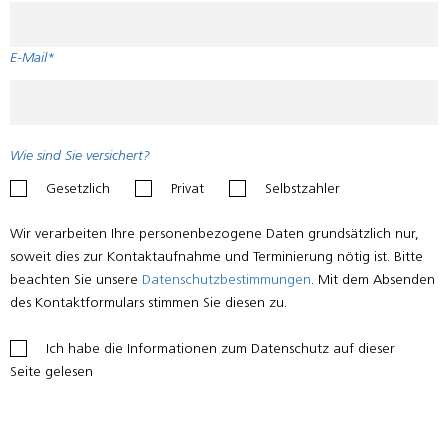
E-Mail*
Wie sind Sie versichert?
Gesetzlich
Privat
Selbstzahler
Please
Wir verarbeiten Ihre personenbezogene Daten grundsätzlich nur,
leave
soweit dies zur Kontaktaufnahme und Terminierung nötig ist. Bitte
this
beachten Sie unsere
Datenschutzbestimmungen
. Mit dem Absenden
field
des Kontaktformulars stimmen Sie diesen zu.
empty.
Ich habe die Informationen zum Datenschutz auf dieser
Seite gelesen
Please