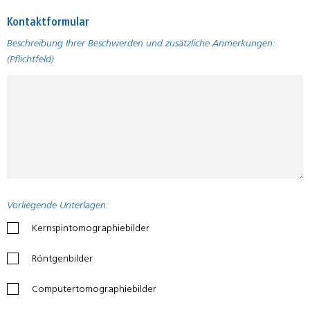
Kontaktformular
Please
Beschreibung Ihrer Beschwerden und zusätzliche Anmerkungen:
leave
(Pflichtfeld)
this
field
empty.
Vorliegende Unterlagen:
Kernspintomographiebilder
Röntgenbilder
Computertomographiebilder