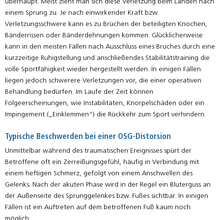
überhaupt. Meist zieht man sich diese Verletzung beim Landen nach
einem Sprung zu. Je nach einwirkender Kraft bzw.
Verletzungsschwere kann es zu Brüchen der beteiligten Knochen,
Bänderrissen oder Bänderdehnungen kommen. Glücklicherweise
kann in den meisten Fällen nach Ausschluss eines Bruches durch eine
kurzzeitige Ruhigstellung und anschließendes Stabilitätstraining die
volle Sportfähigkeit wieder hergestellt werden. In einigen Fällen
liegen jedoch schwerere Verletzungen vor, die einer operativen
Behandlung bedürfen. Im Laufe der Zeit können
Folgeerscheinungen, wie Instabilitäten, Knorpelschäden oder ein
Impingement („Einklemmen“) die Rückkehr zum Sport verhindern.
Typische Beschwerden bei einer OSG-Distorsion
Unmittelbar während des traumatischen Ereignisses spürt der
Betroffene oft ein Zerreißungsgefühl, häufig in Verbindung mit
einem heftigen Schmerz, gefolgt von einem Anschwellen des
Gelenks. Nach der akuten Phase wird in der Regel ein Bluterguss an
der Außenseite des Sprunggelenkes bzw. Fußes sichtbar. In einigen
Fällen ist ein Auftreten auf dem betroffenen Fuß kaum noch
möglich.