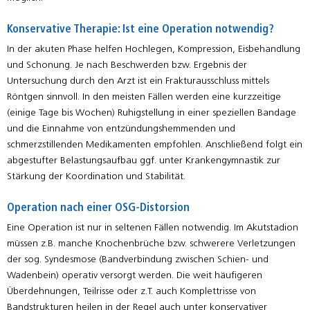
Konservative Therapie: Ist eine Operation notwendig?
In der akuten Phase helfen Hochlegen, Kompression, Eisbehandlung
und Schonung. Je nach Beschwerden bzw. Ergebnis der
Untersuchung durch den Arzt ist ein Frakturausschluss mittels
Röntgen sinnvoll. In den meisten Fällen werden eine kurzzeitige
(einige Tage bis Wochen) Ruhigstellung in einer speziellen Bandage
und die Einnahme von entzündungshemmenden und
schmerzstillenden Medikamenten empfohlen. Anschließend folgt ein
abgestufter Belastungsaufbau ggf. unter Krankengymnastik zur
Stärkung der Koordination und Stabilität.
Operation nach einer OSG-Distorsion
Eine Operation ist nur in seltenen Fällen notwendig. Im Akutstadion
müssen z.B. manche Knochenbrüche bzw. schwerere Verletzungen
der sog. Syndesmose (Bandverbindung zwischen Schien- und
Wadenbein) operativ versorgt werden. Die weit häufigeren
Überdehnungen, Teilrisse oder z.T. auch Komplettrisse von
Bandstrukturen heilen in der Regel auch unter konservativer