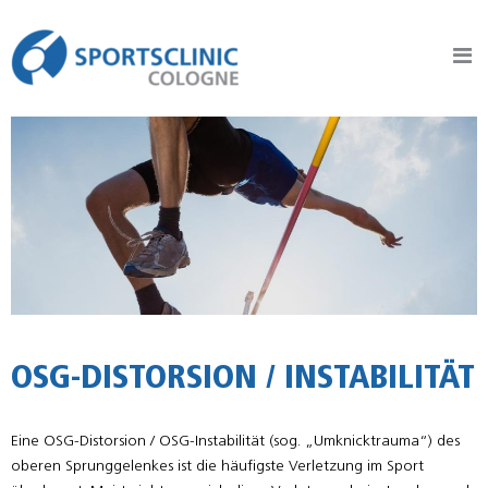
Sportsclinic Cologne
Praxis für Sporttraumatologie, Orthopädie & Gelenkchirurgie
OSG-DISTORSION / INSTABILITÄT
Eine OSG-Distorsion / OSG-Instabilität (sog. „Umknicktrauma“) des
oberen Sprunggelenkes ist die häufigste Verletzung im Sport