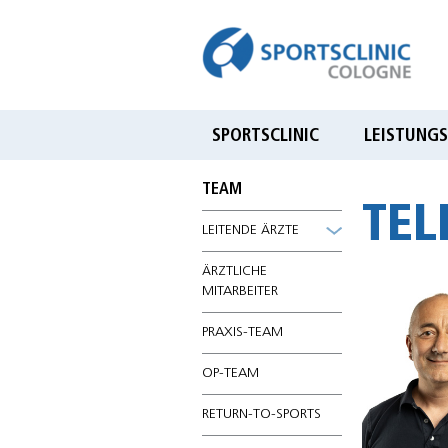
Sportsclinic Cologne
Praxis für Sporttraumatologie,
Orthopädie & Gelenkchirurgie
SPORTSCLINIC
LEISTUNGS
TEAM
TEL
LEITENDE ÄRZTE
ÄRZTLICHE
MITARBEITER
PRAXIS-TEAM
OP-TEAM
RETURN-TO-SPORTS