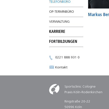
TELEFONBÜRO
OP-TERMINBÜRO
Markus Be
VERWALTUNG
KARRIERE
FORTBILDUNGEN
0221 888 931 0
Kontakt
Sportsclinic Cologne
Praxis Köln-Rodenkirchen
Ringstraße 20-22
50996 Köln