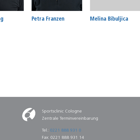
rg
Petra Franzen
Melina Bibuljica
Sportsclinic Cologne
Zentrale Terminvereinbarung
Tel.:
0221 888 931 0
Fax: 0221 888 931 14