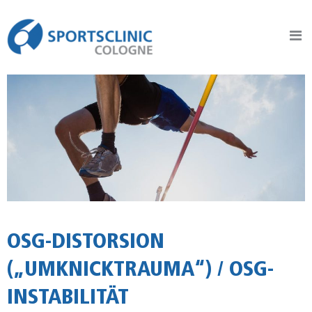
Sportsclinic Cologne
Practice for Sports Traumatology, Orthopaedics and Joint Surgery
OSG-DISTORSION
(„UMKNICKTRAUMA“) / OSG-
INSTABILITÄT