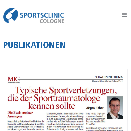
Sportsclinic Cologne
Praxis für Sporttraumatologie, Orthopädie & Gelenkchirurgie
PUBLIKATIONEN