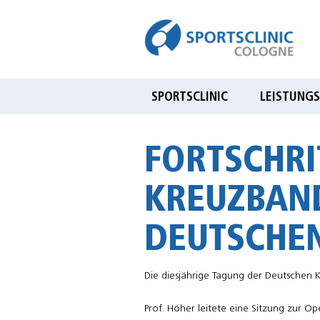
Sportsclinic Cologne
Praxis für Sporttraumatologie,
Orthopädie & Gelenkchirurgie
SPORTSCLINIC
LEISTUNGS
FORTSCHRI
KREUZBAND
DEUTSCHEN
Die diesjährige Tagung der Deutschen K
Prof. Höher leitete eine Sitzung zur O