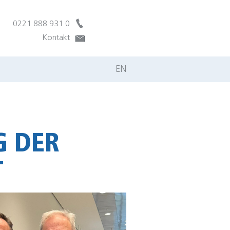
0221 888 931 0
Kontakt
EN
G DER
T