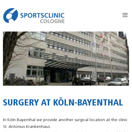
Sportsclinic Cologne
Practice for Sports Traumatology, Orthopaedics and Joint Surgery
SURGERY AT KÖLN-BAYENTHAL
In Köln-Bayenthal we provide another surgical location at the clinic
St. Antonius Krankenhaus.