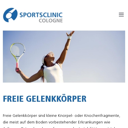
Sportsclinic Cologne
Practice for Sports Traumatology, Orthopaedics and Joint Surgery
FREIE GELENKKÖRPER
Freie Gelenkkörper sind kleine Knorpel- oder Knochenfragmente,
die meist auf dem Boden vorbestehender Erkrankungen wie