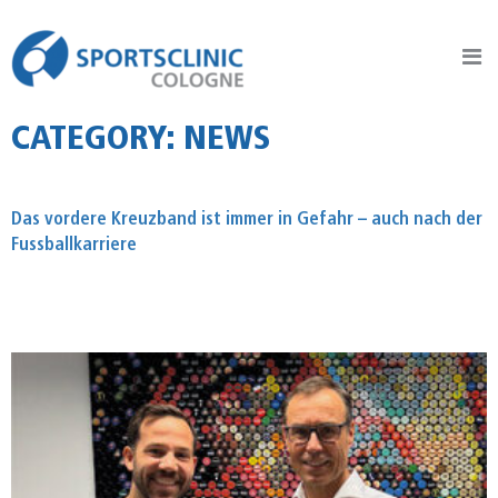
Sportsclinic Cologne
Practice for Sports Traumatology, Orthopaedics and Joint Surgery
CATEGORY:
NEWS
Das vordere Kreuzband ist immer in Gefahr – auch nach der
Fussballkarriere