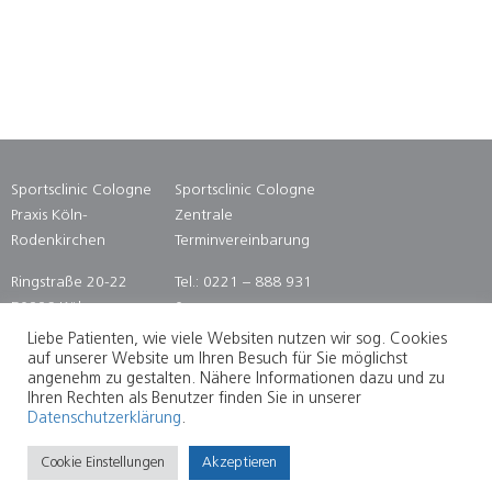
Sportsclinic Cologne
Sportsclinic Cologne
Praxis Köln-
Zentrale
Rodenkirchen
Terminvereinbarung
Ringstraße 20-22
Tel.: 0221 – 888 931
50996 Köln
0
Fax: 0221 – 888 931
Liebe Patienten, wie viele Websiten nutzen wir sog. Cookies
14
auf unserer Website um Ihren Besuch für Sie möglichst
angenehm zu gestalten. Nähere Informationen dazu und zu
Ihren Rechten als Benutzer finden Sie in unserer
Datenschutzerklärung
.
SITEMAP
DATENSCHUTZ
IMPRESSUM
Cookie Einstellungen
Akzeptieren